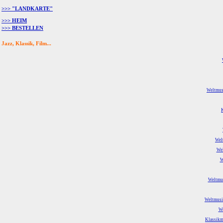
>>> "LANDKARTE"
>>> HEIM
>>> BESTELLEN
Jazz, Klassik, Film...
Weltmusi
Wel
Wel
W
Weltmus
Weltmusik
We
Klassikm